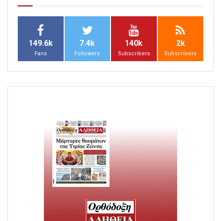
149.6k
7.4k
140k
2k
Fans
Followers
Subscribers
Subscribers