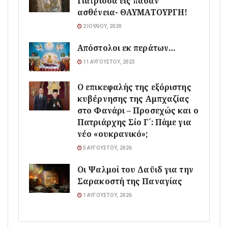
Γιάτρισσα εις πάσαν
ασθένεια- ΘΑΥΜΑΤΟΥΡΓΗ!
2 ΙΟΥΛΊΟΥ, 2020
Απόστολοι εκ περάτων…
11 ΑΥΓΟΎΣΤΟΥ, 2023
Ο επικεφαλής της εξόριστης
κυβέρνησης της Αμπχαζίας
στο Φανάρι – Προσεχώς και ο
Πατριάρχης Σίο Γ΄: Πάμε για
νέο «ουκρανικό»;
5 ΑΥΓΟΎΣΤΟΥ, 2026
Οι Ψαλμοί του Δαϋιδ για την
Σαρακοστή της Παναγίας
1 ΑΥΓΟΎΣΤΟΥ, 2026