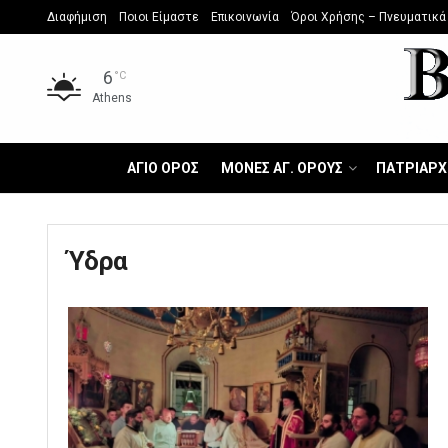
Διαφήμιση
Ποιοι Είμαστε
Επικοινωνία
Όροι Χρήσης – Πνευματικά
6
°C
Athens
ΑΓΙΟ ΟΡΟΣ
ΜΟΝΕΣ ΑΓ. ΟΡΟΥΣ
ΠΑΤΡΙΑΡΧ
Ύδρα