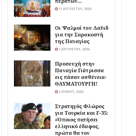
περάτων…
11 ΑΥΓΟΎΣΤΟΥ, 2023
Οι Ψαλμοί του Δαϋιδ
για την Σαρακοστή
της Παναγίας
1 ΑΥΓΟΎΣΤΟΥ, 2026
Προσευχή στην
Παναγία Γιάτρισσα
εις πάσαν ασθένεια-
ΘΑΥΜΑΤΟΥΡΓΗ!
2 ΙΟΥΛΊΟΥ, 2020
Στρατηγός Φλώρος
για Τουρκία και F-35:
«Όποιος πατήσει
ελληνικό έδαφος,
πρώτα θα τον