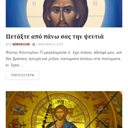
Πετάξτε από πάνω σας την ψευτιά
ΑΠΌ
NEWSROOM
1 ΙΑΝΟΥΑΡΊΟΥ, 2019
Φώτης Κόντογλου:Τί μεγαλομανία σ᾿ ἔχει πιάσει, ἀδελφέ μου, καὶ
δὲν βρίσκεις ἡσυχία καὶ χτίζεις πατώματα ἀπάνω στὰ πατώματα,
κι᾿ ἔχεις ...
ΠΕΡΙΣΣΟΤΕΡΑ