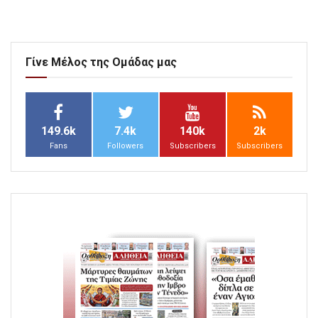
Γίνε Μέλος της Ομάδας μας
149.6k
7.4k
140k
2k
Fans
Followers
Subscribers
Subscribers