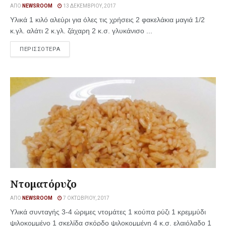
ΑΠΌ
NEWSROOM
13 ΔΕΚΕΜΒΡΊΟΥ, 2017
Υλικά 1 κιλό αλεύρι για όλες τις χρήσεις 2 φακελάκια μαγιά 1/2
κ.γλ. αλάτι 2 κ.γλ. ζάχαρη 2 κ.σ. γλυκάνισο ...
ΠΕΡΙΣΣΟΤΕΡΑ
Ντοματόρυζο
ΑΠΌ
NEWSROOM
7 ΟΚΤΩΒΡΊΟΥ, 2017
Υλικά συνταγής 3-4 ώριμες ντομάτες 1 κούπα ρύζι 1 κρεμμύδι
ψιλοκομμένο 1 σκελίδα σκόρδο ψιλοκομμένη 4 κ.σ. ελαιόλαδο 1