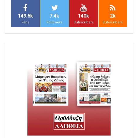
149.6k
7.4k
140k
2k
Fans
Followers
Subscribers
Subscribers