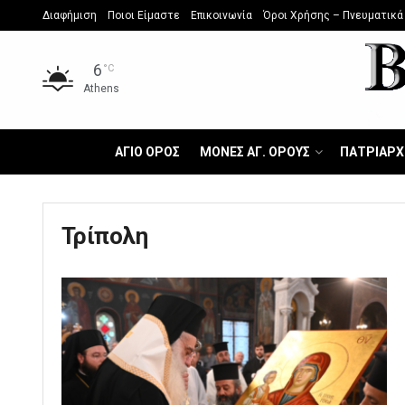
Διαφήμιση
Ποιοι Είμαστε
Επικοινωνία
Όροι Χρήσης – Πνευματικά
6
°C
Athens
ΑΓΙΟ ΟΡΟΣ
ΜΟΝΕΣ ΑΓ. ΟΡΟΥΣ
ΠΑΤΡΙΑΡΧ
Τρίπολη