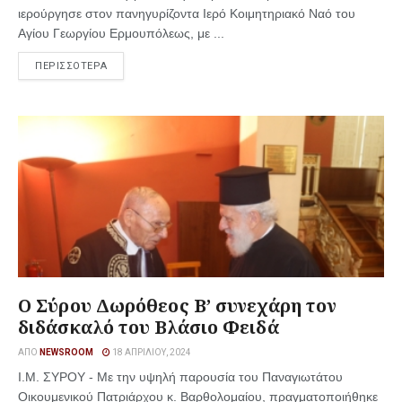
ιερούργησε στον πανηγυρίζοντα Ιερό Κοιμητηριακό Ναό του
Αγίου Γεωργίου Ερμουπόλεως, με ...
ΠΕΡΙΣΣΟΤΕΡΑ
Ο Σύρου Δωρόθεος Β’ συνεχάρη τον
διδάσκαλό του Βλάσιο Φειδά
ΑΠΌ
NEWSROOM
18 ΑΠΡΙΛΊΟΥ, 2024
Ι.Μ. ΣΥΡΟΥ - Με την υψηλή παρουσία του Παναγιωτάτου
Οικουμενικού Πατριάρχου κ. Βαρθολομαίου, πραγματοποιήθηκε