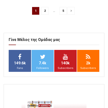
1
2
…
5
Γίνε Μέλος της Ομάδας μας
149.6k
7.4k
140k
2k
Fans
Followers
Subscribers
Subscribers