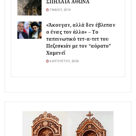
ΣΠΗΛΑΙΑ ΑΘΩΝΑ
7 ΜΑΪ́ΟΥ, 2010
«Άκουγαν, αλλά δεν έβλεπαν
ο ένας τον άλλο» – Το
ταπεινωτικό τετ-α-τετ του
Πεζεσκιάν με τον “αόρατο”
Χαμενεΐ
6 ΑΥΓΟΎΣΤΟΥ, 2026