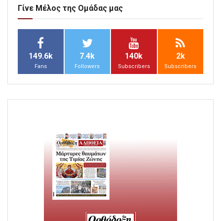
Γίνε Μέλος της Ομάδας μας
149.6k
7.4k
140k
2k
Fans
Followers
Subscribers
Subscribers