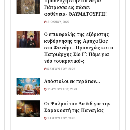
Προσευχή στην Παναγία
Γιάτρισσα εις πάσαν
ασθένεια- ΘΑΥΜΑΤΟΥΡΓΗ!
2 ΙΟΥΛΊΟΥ, 2020
Ο επικεφαλής της εξόριστης
κυβέρνησης της Αμπχαζίας
στο Φανάρι – Προσεχώς και ο
Πατριάρχης Σίο Γ΄: Πάμε για
νέο «ουκρανικό»;
5 ΑΥΓΟΎΣΤΟΥ, 2026
Απόστολοι εκ περάτων…
11 ΑΥΓΟΎΣΤΟΥ, 2023
Οι Ψαλμοί του Δαϋιδ για την
Σαρακοστή της Παναγίας
1 ΑΥΓΟΎΣΤΟΥ, 2026