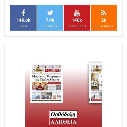
149.6k
7.4k
140k
2k
Fans
Followers
Subscribers
Subscribers