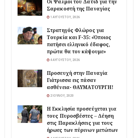
Οι Ψαλμοί του Δαϋιδ για την
Σαρακοστή της Παναγίας
1 ΑΥΓΟΎΣΤΟΥ, 2026
Στρατηγός Φλώρος για
Τουρκία και F-35: «Όποιος
πατήσει ελληνικό έδαφος,
πρώτα θα τον κάψουμε»
4 ΑΥΓΟΎΣΤΟΥ, 2026
Προσευχή στην Παναγία
Γιάτρισσα εις πάσαν
ασθένεια- ΘΑΥΜΑΤΟΥΡΓΗ!
2 ΙΟΥΛΊΟΥ, 2020
Η Εκκλησία προσεύχεται για
τους Πυροσβέστες – Δέηση
στις Παρακλήσεις για τους
ήρωες των πύρινων μετώπων