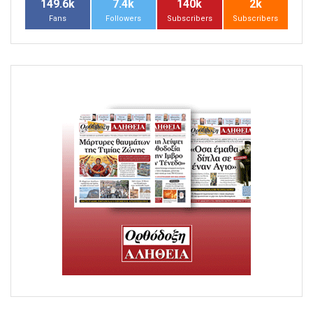
149.6k
7.4k
140k
2k
Fans
Followers
Subscribers
Subscribers