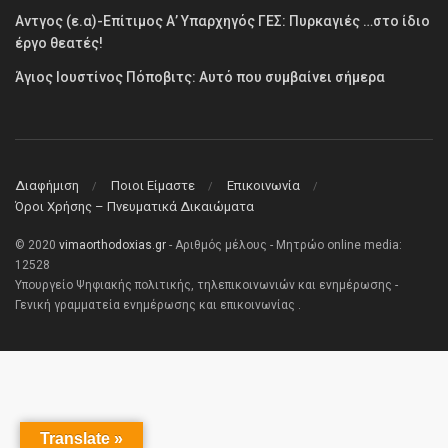
Αντγος (ε.α)-Επίτιμος Α’ Υπαρχηγός ΓΕΣ: Πυρκαγιές …στο ίδιο
έργο θεατές!
Άγιος Ιουστίνος Πόποβιτς: Αυτό που συμβαίνει σήμερα
Διαφήμιση
Ποιοι Είμαστε
Επικοινωνία
Όροι Χρήσης – Πνευματικά Δικαιώματα
© 2020
vimaorthodoxias.gr
- Αριθμός μέλους - Μητρώο online media:
12528
Υπουργείο Ψηφιακής πολιτικής, τηλεπικοινωνιών και ενημέρωσης -
Γενική γραμματεία ενημέρωσης και επικοινωνίας .
Translate »