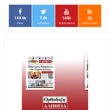
149.6k
7.4k
140k
2k
Fans
Followers
Subscribers
Subscribers