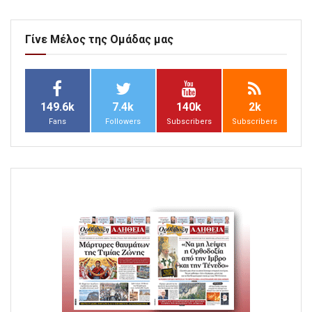
Γίνε Μέλος της Ομάδας μας
149.6k
7.4k
140k
2k
Fans
Followers
Subscribers
Subscribers