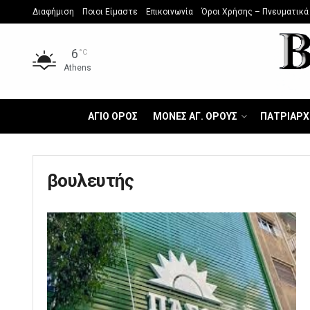
Διαφήμιση
Ποιοι Είμαστε
Επικοινωνία
Όροι Χρήσης – Πνευματικά
6
°C
Athens
ΑΓΙΟ ΟΡΟΣ
ΜΟΝΕΣ ΑΓ. ΟΡΟΥΣ
ΠΑΤΡΙΑΡΧ
βουλευτής