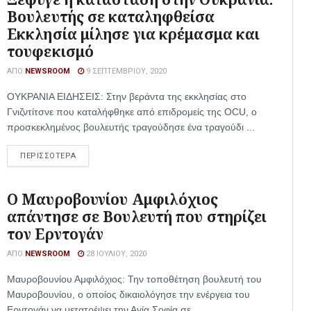
Βουλευτής σε καταληφθείσα
Εκκλησία μίλησε για κρέμασμα και
τουφεκισμό
ΑΠΌ
NEWSROOM
9 ΣΕΠΤΕΜΒΡΊΟΥ, 2020
ΟΥΚΡΑΝΙΑ ΕΙΔΗΣΕΙΣ: Στην βεράντα της εκκλησίας στο
Γνιζντίτσνε που καταλήφθηκε από επιδρομείς της OCU, ο
προσκεκλημένος βουλευτής τραγούδησε ένα τραγούδι ...
ΠΕΡΙΣΣΟΤΕΡΑ
Ο Μαυροβουνίου Αμφιλόχιος
απάντησε σε Βουλευτή που στηρίζει
τον Ερντογάν
ΑΠΌ
NEWSROOM
28 ΙΟΥΛΊΟΥ, 2020
Μαυροβουνίου Αμφιλόχιος: Την τοποθέτηση βουλευτή του
Μαυροβουνίου, ο οποίος δικαιολόγησε την ενέργεια του
Ερντογάν να μετατρέψει την Αγία Σοφία σε ...