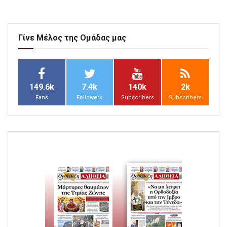
Γίνε Μέλος της Ομάδας μας
149.6k
7.4k
140k
2k
Fans
Followers
Subscribers
Subscribers