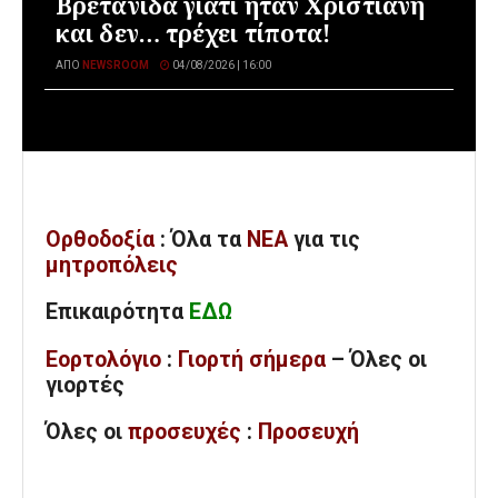
Βρετανίδα γιατί ήταν Χριστιανή
και δεν… τρέχει τίποτα!
ΑΠΌ
NEWSROOM
04/08/2026 | 16:00
Ορθοδοξία
: Όλα
τα
ΝΕΑ
για τις
μητροπόλεις
Επικαιρότητα
ΕΔΩ
Εορτολόγιο
:
Γιορτή σήμερα
– Όλες οι
γιορτές
Όλες
οι
προσευχές
:
Προσευχή