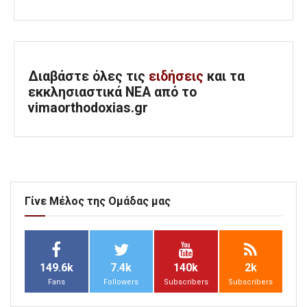
Διαβάστε όλες τις
ειδήσεις
και τα
εκκλησιαστικά ΝΕΑ από το
vimaorthodoxias.gr
Γίνε Μέλος της Ομάδας μας
149.6k
7.4k
140k
2k
Fans
Followers
Subscribers
Subscribers