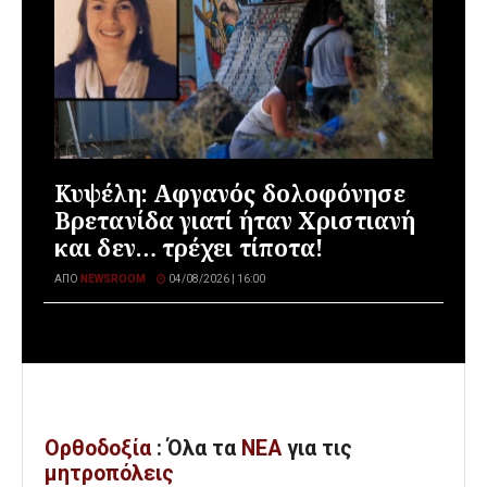
Κυψέλη: Αφγανός δολοφόνησε
Βρετανίδα γιατί ήταν Χριστιανή
και δεν… τρέχει τίποτα!
ΑΠΌ
NEWSROOM
04/08/2026 | 16:00
Ορθοδοξία
: Όλα
τα
ΝΕΑ
για τις
μητροπόλεις