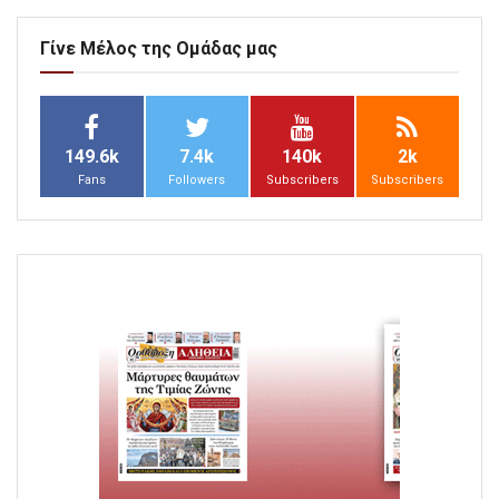
Γίνε Μέλος της Ομάδας μας
149.6k
7.4k
140k
2k
Fans
Followers
Subscribers
Subscribers