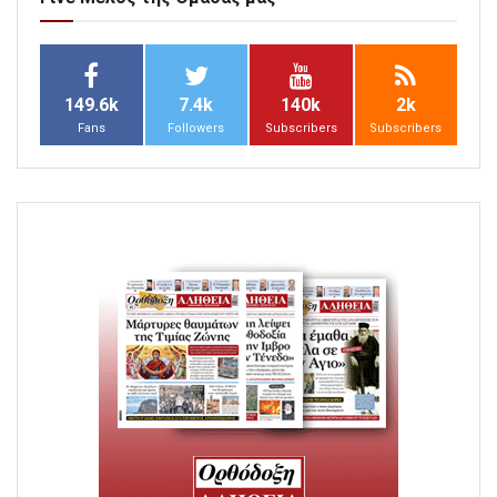
149.6k
7.4k
140k
2k
Fans
Followers
Subscribers
Subscribers