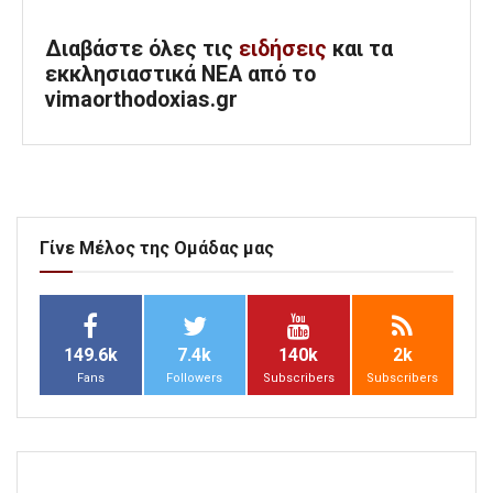
Διαβάστε όλες τις
ειδήσεις
και τα
εκκλησιαστικά ΝΕΑ από το
vimaorthodoxias.gr
Γίνε Μέλος της Ομάδας μας
149.6k
7.4k
140k
2k
Fans
Followers
Subscribers
Subscribers