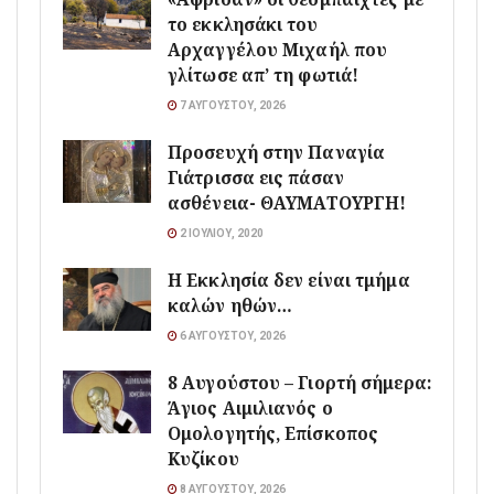
το εκκλησάκι του
Αρχαγγέλου Μιχαήλ που
γλίτωσε απ’ τη φωτιά!
7 ΑΥΓΟΎΣΤΟΥ, 2026
Προσευχή στην Παναγία
Γιάτρισσα εις πάσαν
ασθένεια- ΘΑΥΜΑΤΟΥΡΓΗ!
2 ΙΟΥΛΊΟΥ, 2020
Η Εκκλησία δεν είναι τμήμα
καλών ηθών…
6 ΑΥΓΟΎΣΤΟΥ, 2026
8 Αυγούστου – Γιορτή σήμερα:
Άγιος Αιμιλιανός ο
Ομολογητής, Επίσκοπος
Κυζίκου
8 ΑΥΓΟΎΣΤΟΥ, 2026