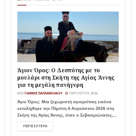
Άγιον Όρος: Ο Δεσπότης με το
μουλάρι στη Σκήτη της Αγίας Άννης
για τη μεγάλη πανήγυρη
ΑΠΌ
ΓΙΆΝΝΗΣ ΠΑΠΑΝΙΚΟΛΆΟΥ
7 ΑΥΓΟΎΣΤΟΥ, 2026
Άγιο Όρος: Μια ξεχωριστή αγιορείτικη εικόνα
εκτυλίχθηκε την Πέμπτη 6 Αυγούστου 2026 στη
Σκήτη της Αγίας Άννης, όταν ο Σεβασμιώτατος,...
ΠΕΡΙΣΣΌΤΕΡΑ