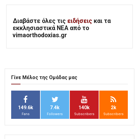
Διαβάστε όλες τις
ειδήσεις
και τα
εκκλησιαστικά ΝΕΑ από το
vimaorthodoxias.gr
Γίνε Μέλος της Ομάδας μας
149.6k
7.4k
140k
2k
Fans
Followers
Subscribers
Subscribers