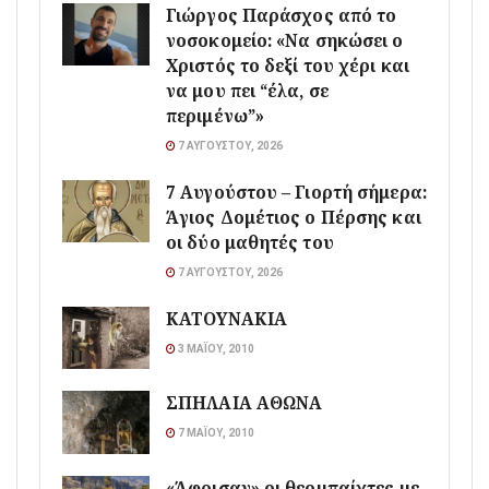
Γιώργος Παράσχος από το
νοσοκομείο: «Να σηκώσει ο
Χριστός το δεξί του χέρι και
να μου πει “έλα, σε
περιμένω”»
7 ΑΥΓΟΎΣΤΟΥ, 2026
7 Αυγούστου – Γιορτή σήμερα:
Άγιος Δομέτιος ο Πέρσης και
οι δύο μαθητές του
7 ΑΥΓΟΎΣΤΟΥ, 2026
ΚΑΤΟΥΝΑΚΙΑ
3 ΜΑΪ́ΟΥ, 2010
ΣΠΗΛΑΙΑ ΑΘΩΝΑ
7 ΜΑΪ́ΟΥ, 2010
«Άφρισαν» οι θεομπαίχτες με