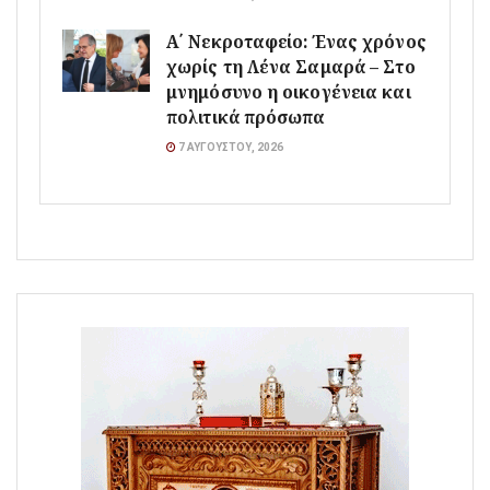
Α΄ Νεκροταφείο: Ένας χρόνος
χωρίς τη Λένα Σαμαρά – Στο
μνημόσυνο η οικογένεια και
πολιτικά πρόσωπα
7 ΑΥΓΟΎΣΤΟΥ, 2026