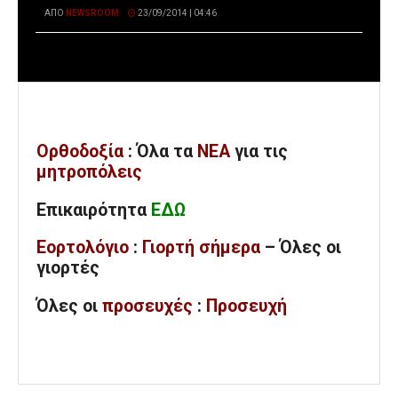
ΑΠΌ
NEWSROOM
23/09/2014 | 04:46
Ορθοδοξία
: Όλα
τα
ΝΕΑ
για τις
μητροπόλεις
Επικαιρότητα
ΕΔΩ
Εορτολόγιο
:
Γιορτή σήμερα
– Όλες οι
γιορτές
Όλες
οι
προσευχές
:
Προσευχή