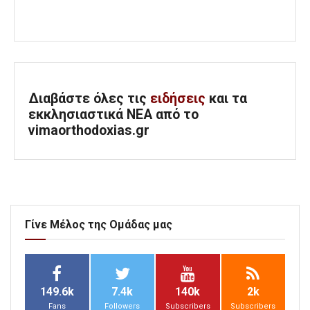
Διαβάστε όλες τις
ειδήσεις
και τα
εκκλησιαστικά ΝΕΑ από το
vimaorthodoxias.gr
Γίνε Μέλος της Ομάδας μας
149.6k
7.4k
140k
2k
Fans
Followers
Subscribers
Subscribers