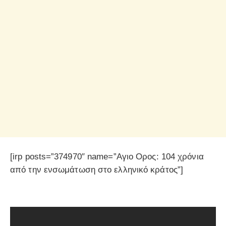
[irp posts=”374970″ name=”Αγιο Ορος: 104 χρόνια
από την ενσωμάτωση στο ελληνικό κράτος”]