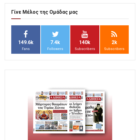
Γίνε Μέλος της Ομάδας μας
149.6k
7.4k
140k
2k
Fans
Followers
Subscribers
Subscribers