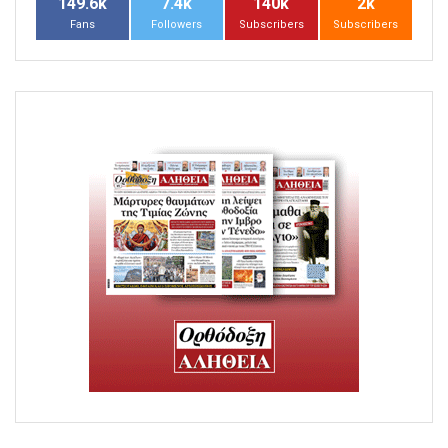
149.6k
7.4k
140k
2k
Fans
Followers
Subscribers
Subscribers