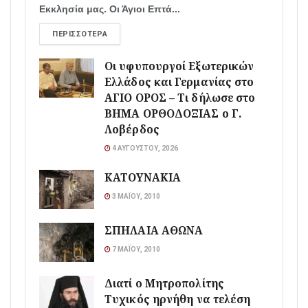
Εκκλησία μας. Οι Άγιοι Επτά...
ΠΕΡΙΣΣΌΤΕΡΑ
Οι υφυπουργοί Εξωτερικών
Ελλάδος και Γερμανίας στο
ΑΓΙΟ ΟΡΟΣ – Τι δήλωσε στο
ΒΗΜΑ ΟΡΘΟΔΟΞΙΑΣ ο Γ.
Λοβέρδος
4 ΑΥΓΟΎΣΤΟΥ, 2026
ΚΑΤΟΥΝΑΚΙΑ
3 ΜΑΪ́ΟΥ, 2010
ΣΠΗΛΑΙΑ ΑΘΩΝΑ
7 ΜΑΪ́ΟΥ, 2010
Διατί ο Μητροπολίτης
Τυχικός ηρνήθη να τελέση