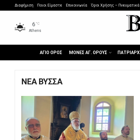
Διαφήμιση
Ποιοι Είμαστε
Επικοινωνία
Όροι Χρήσης – Πνευματικά
6
°C
Athens
ΑΓΙΟ ΟΡΟΣ
ΜΟΝΕΣ ΑΓ. ΟΡΟΥΣ
ΠΑΤΡΙΑΡΧ
ΝΕΑ ΒΥΣΣΑ